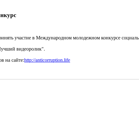
онкурс
принять участие в Международном молодежном конкурсе социал
Лучший видеоролик".
в на сайте:
http://anticorruption.life