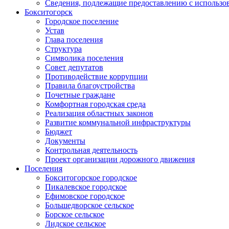
Сведения, подлежащие предоставлению с использо
Бокситогорск
Городское поселение
Устав
Глава поселения
Структура
Символика поселения
Совет депутатов
Противодействие коррупции
Правила благоустройства
Почетные граждане
Комфортная городская среда
Реализация областных законов
Развитие коммунальной инфраструктуры
Бюджет
Документы
Контрольная деятельность
Проект организации дорожного движения
Поселения
Бокситогорское городское
Пикалевское городское
Ефимовское городское
Большедворское сельское
Борское сельское
Лидское сельское