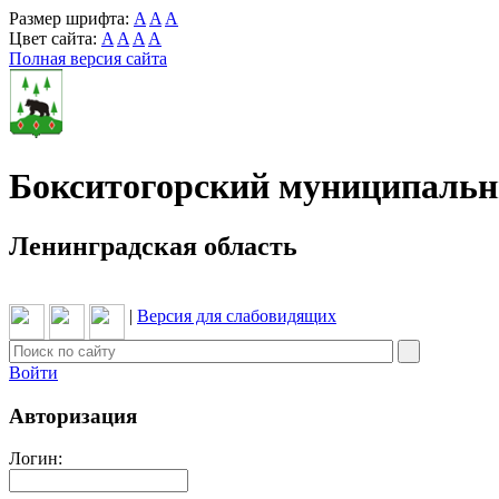
Размер шрифта:
A
A
A
Цвет сайта:
A
A
A
A
Полная версия сайта
Бокситогорский муниципаль
Ленинградская область
|
Версия для слабовидящих
Войти
Авторизация
Логин: