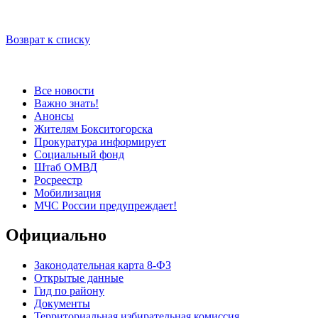
Возврат к списку
Все новости
Важно знать!
Анонсы
Жителям Бокситогорска
Прокуратура информирует
Социальный фонд
Штаб ОМВД
Росреестр
Мобилизация
МЧС России предупреждает!
Официально
Законодательная карта 8-ФЗ
Открытые данные
Гид по району
Документы
Территориальная избирательная комиссия