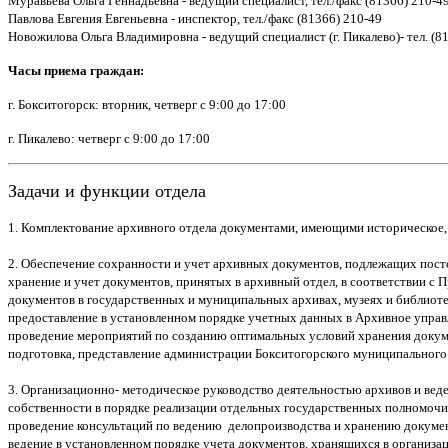
Муравьёва Ольга Геннадьевна - ведущий специалист, тел./факс (81366) 210-4
Павлова Евгения Евгеньевна - инспектор, тел./факс (81366) 210-49
Новожилова Ольга Владимировна - ведущий специалист (г. Пикалево)- тел. (8
Часы приема граждан:
г. Бокситогорск: вторник, четверг с 9:00 до 17:0
0
г. Пикалево: четверг с 9:00 до 17:00
Задачи и функции отдела
1. Комплектование архивного отдела документами, имеющими историческое, 
2. Обеспечение сохранности и учет архивных документов, подлежащих пост
хранение и учет документов, принятых в архивный отдел, в соответствии с
документов в государственных и муниципальных архивах, музеях и библиоте
предоставление в установленном порядке учетных данных в Архивное управ
проведение мероприятий по созданию оптимальных условий хранения докум
подготовка, представление администрации Бокситогорского муниципального
3. Организационно- методическое руководство деятельностью архивов и вед
собственности в порядке реализации отдельных государственных полномочи
проведение консультаций по ведению делопроизводства и хранению документ
ведение в установленном порядке учета документов, хранящихся в организа