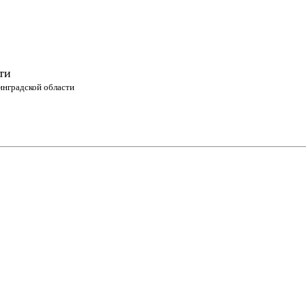
ти
инградской области