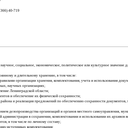
9
1366) 40-719
научное, социальное, экономическое, политическое или культурное значение д
оянному и длительному хранению, в том числе:
 Правилами организации хранения, комплектования, учета и использования до
ках, научных организациях;
ление Ленинградской области;
ентов и обеспечение их физической сохранности;
 района и реализация предложений по обеспечению сохранности документов, 
ением делопроизводства организаций и органов местного самоуправления, му
й администрации в сохранении, комплектовании и использовании их архивов в
ов, в том числе по личному составу;
циях-источниках комплектования;