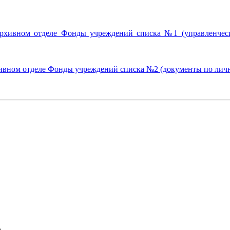
архивном отделе Фонды учреждений списка №1 (управленческ
хивном отделе Фонды учреждений списка №2 (документы по лично