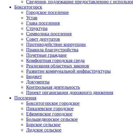
Сведения, подлежащие предоставлению с использо
Бокситогорск
Городское поселение
Устав
Глава поселения
Структура
Символика поселения
Совет депутатов
Противодействие коррупции
Правила благоустройства
Почетные граждане
Комфортная городская среда
Реализация областных законов
Развитие коммунальной инфраструктуры
Бюджет
Документы
Контрольная деятельность
Проект организации дорожного движения
Поселения
Бокситогорское городское
Пикалевское городское
Ефимовское городское
Большедворское сельское
Борское сельское
Лидское сельское