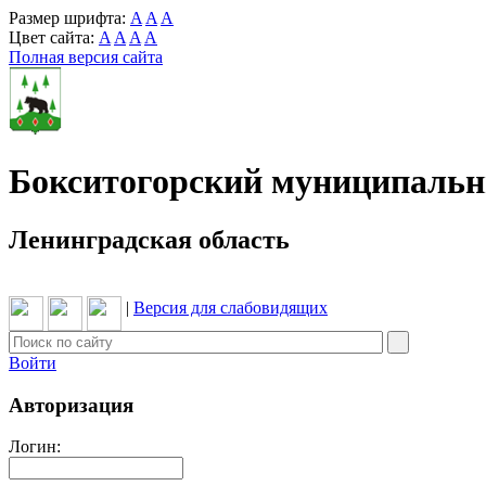
Размер шрифта:
A
A
A
Цвет сайта:
A
A
A
A
Полная версия сайта
Бокситогорский муниципаль
Ленинградская область
|
Версия для слабовидящих
Войти
Авторизация
Логин: